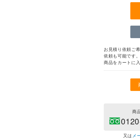
お見積り依頼ご
依頼も可能です
商品をカートに
商
0120
又は
メ