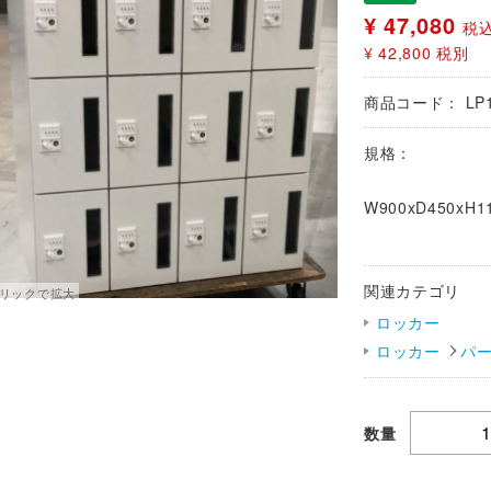
¥ 47,080
税
¥ 42,800
税別
商品コード：
LP
規格：
W900xD450xH1
関連カテゴリ
ロッカー
ロッカー
パ
数量