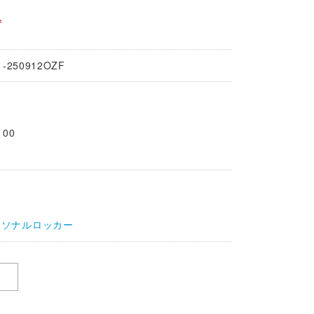
込
1-250912OZF
100
ーソナルロッカー