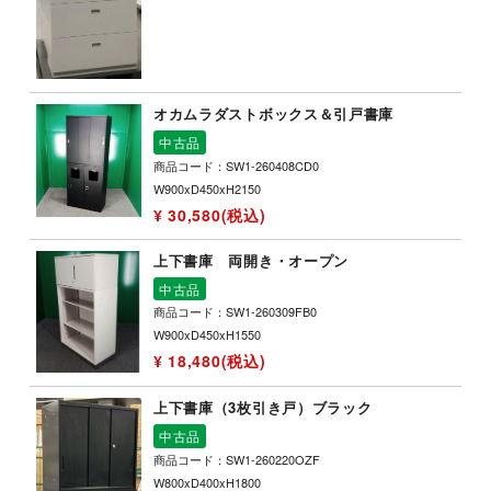
オカムラダストボックス＆引戸書庫
中古品
商品コード：SW1-260408CD0
W900xD450xH2150
¥ 30,580(税込)
上下書庫 両開き・オープン
中古品
商品コード：SW1-260309FB0
W900xD450xH1550
¥ 18,480(税込)
上下書庫（3枚引き戸）ブラック
中古品
商品コード：SW1-260220OZF
W800xD400xH1800