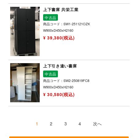
上下書庫 共栄工業
中古品
商品コード：SW1-251121OZK
W900xD450xH2160
¥ 39,380(税込)
上下引き違い書庫
中古品
商品コード：SW2-250819FC8
W900xD450xH2160
¥ 30,580(税込)
1
2
3
4
次へ